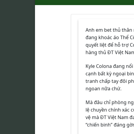
Anh em bet thủ thân 
đang khoác áo Thể Cô
quyết liệt để hỗ trợ 
hàng thủ ĐT Việt Na
Kyle Colona đang nổi
cạnh bất kỳ ngoại bi
tranh chấp tay đôi phả
ngoan nữa chứ.
Mà đâu chỉ phòng ngự
lệ chuyền chính xác 
vệ mà ĐT Việt Nam đa
“chiến binh” đáng gờ