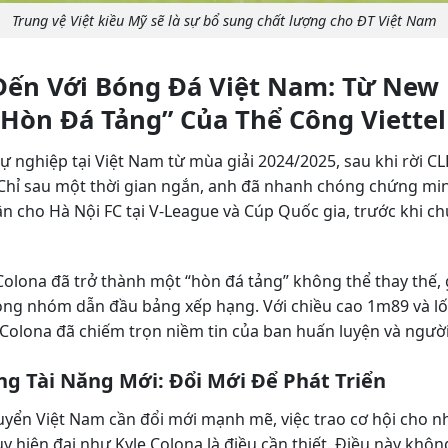
Trung vệ Việt kiều Mỹ sẽ là sự bổ sung chất lượng cho ĐT Việt Nam
Đến Với Bóng Đá Việt Nam: Từ New
“Hòn Đá Tảng” Của Thể Công Viettel
sự nghiệp tại Việt Nam từ mùa giải 2024/2025, sau khi rời 
 Chỉ sau một thời gian ngắn, anh đã nhanh chóng chứng m
rận cho Hà Nội FC tại V-League và Cúp Quốc gia, trước khi 
 Colona đã trở thành một “hòn đá tảng” không thể thay thế,
í trong nhóm dẫn đầu bảng xếp hạng. Với chiều cao 1m89 và lố
Colona đã chiếm trọn niềm tin của ban huấn luyện và ngư
g Tài Năng Mới: Đổi Mới Để Phát Triển
tuyển Việt Nam cần đổi mới mạnh mẽ, việc trao cơ hội cho 
y hiện đại như Kyle Colona là điều cần thiết. Điều này khôn