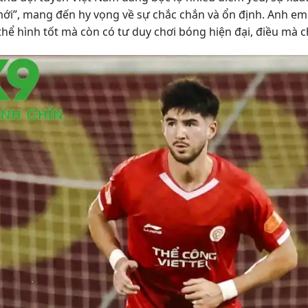
ới”, mang đến hy vọng về sự chắc chắn và ổn định. Anh em
hể hình tốt mà còn có tư duy chơi bóng hiện đại, điều mà c