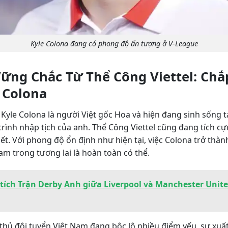
Kyle Colona đang có phong độ ấn tượng ở V-League
ững Chắc Từ Thể Công Viettel: Ch
 Colona
a Kyle Colona là người Việt gốc Hoa và hiện đang sinh sống t
 trình nhập tịch của anh. Thể Công Viettel cũng đang tích c
hiết. Với phong độ ổn định như hiện tại, việc Colona trở thà
m trong tương lai là hoàn toàn có thể.
tích Trận Derby Anh giữa Liverpool và Manchester Unite
thủ đội tuyển Việt Nam đang bộc lộ nhiều điểm yếu, sự xuất