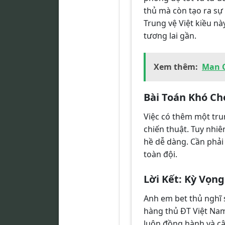
thủ mà còn tạo ra sự 
Trung vệ Việt kiều n
tương lai gần.
Xem thêm:
Man C
Bài Toán Khó Ch
Việc có thêm một tru
chiến thuật. Tuy nhiê
hề dễ dàng. Cần phải 
toàn đội.
Lời Kết: Kỳ Vọn
Anh em bet thủ nghĩ 
hàng thủ ĐT Việt Nam
luôn đồng hành và cậ