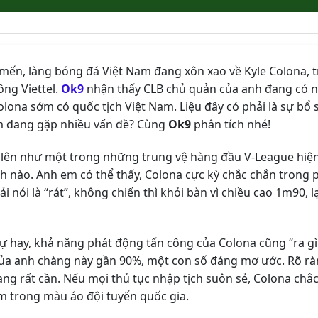
mến, làng bóng đá Việt Nam đang xôn xao về Kyle Colona, tr
ng Viettel.
Ok9
nhận thấy CLB chủ quản của anh đang có 
Colona sớm có quốc tịch Việt Nam. Liệu đây có phải là sự bổ
m đang gặp nhiều vấn đề? Cùng
Ok9
phân tích nhé!
 lên như một trong những trung vệ hàng đầu V-League hiện
nh nào. Anh em có thể thấy, Colona cực kỳ chắc chắn trong
i nói là “rát”, không chiến thì khỏi bàn vì chiều cao 1m90, l
 hay, khả năng phát động tấn công của Colona cũng “ra gì 
của anh chàng này gần 90%, một con số đáng mơ ước. Rõ rà
ng rất cần. Nếu mọi thủ tục nhập tịch suôn sẻ, Colona chắc
m trong màu áo đội tuyển quốc gia.