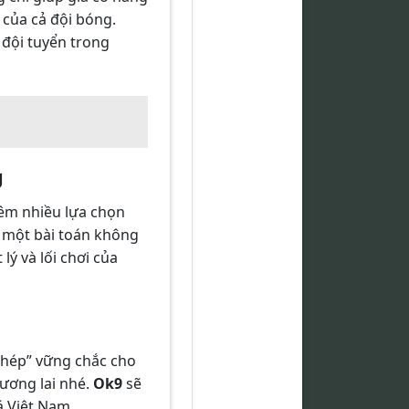
 của cả đội bóng.
đội tuyển trong
g
hêm nhiều lựa chọn
à một bài toán không
lý và lối chơi của
 thép” vững chắc cho
ương lai nhé.
Ok9
sẽ
á Việt Nam.