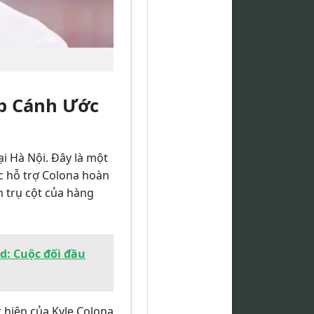
ắp Cánh Ước
ại Hà Nội. Đây là một
ực hỗ trợ Colona hoàn
nh trụ cột của hàng
d: Cuộc đối đầu
 hiện của Kyle Colona