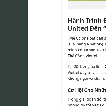
Hành Trình 
United Đến 
Kyle Colona bắt đầu 
(Giải hạng Nhất Mỹ).
mình khi ra sân 18 t
Thể Công Viettel.
Tại đội bóng áo lính,
Viettel duy trì vị tr
không ngại va chạm, 
Cơ Hội Cho Nhữn
Trong giai đoạn đội 
phong độ tốt và tư du