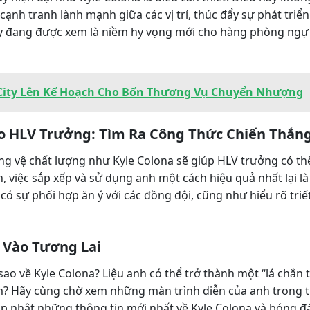
cạnh tranh lành mạnh giữa các vị trí, thúc đẩy sự phát triển
ày đang được xem là niềm hy vọng mới cho hàng phòng ngự 
ity Lên Kế Hoạch Cho Bốn Thương Vụ Chuyển Nhượng
o HLV Trưởng: Tìm Ra Công Thức Chiến Thắn
ng vệ chất lượng như Kyle Colona sẽ giúp HLV trưởng có t
n, việc sắp xếp và sử dụng anh một cách hiệu quả nhất lại l
có sự phối hợp ăn ý với các đồng đội, cũng như hiểu rõ triết 
g Vào Tương Lai
sao về Kyle Colona? Liệu anh có thể trở thành một “lá chắn
? Hãy cùng chờ xem những màn trình diễn của anh trong t
p nhật những thông tin mới nhất về Kyle Colona và bóng đ