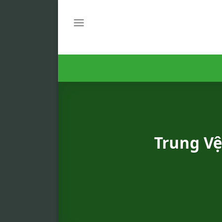
Skip
to
content
Trung Vệ