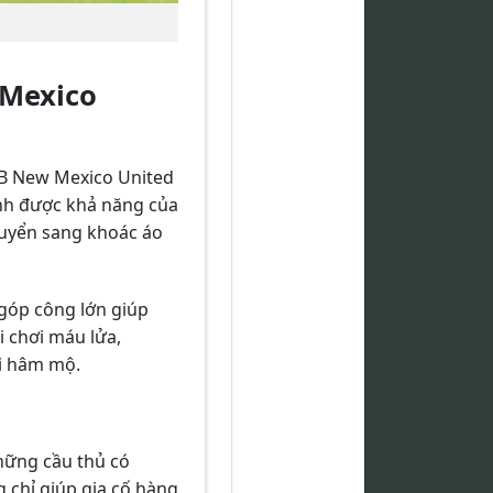
 Mexico
CLB New Mexico United
inh được khả năng của
chuyển sang khoác áo
 góp công lớn giúp
i chơi máu lửa,
ời hâm mộ.
những cầu thủ có
g chỉ giúp gia cố hàng