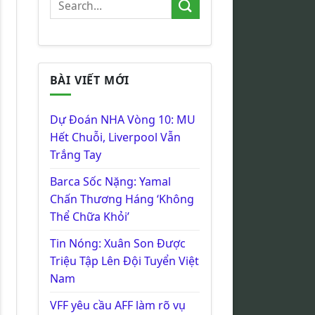
BÀI VIẾT MỚI
Dự Đoán NHA Vòng 10: MU
Hết Chuỗi, Liverpool Vẫn
Trắng Tay
Barca Sốc Nặng: Yamal
Chấn Thương Háng ‘Không
Thể Chữa Khỏi’
Tin Nóng: Xuân Son Được
Triệu Tập Lên Đội Tuyển Việt
Nam
VFF yêu cầu AFF làm rõ vụ