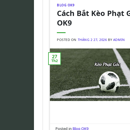
BLOG OK9
Cách Bắt Kèo Phạt
OK9
POSTED ON
THÁNG 2 27, 2026
BY
ADMIN
27
Th2
Posted in
Blog OK9