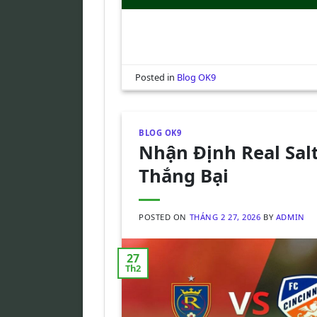
Posted in
Blog OK9
BLOG OK9
Nhận Định Real Salt
Thắng Bại
POSTED ON
THÁNG 2 27, 2026
BY
ADMIN
27
Th2