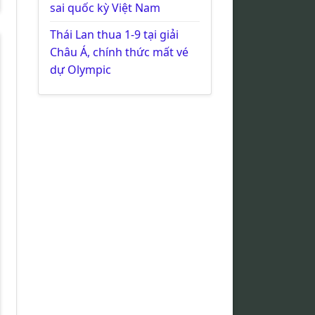
sai quốc kỳ Việt Nam
Thái Lan thua 1-9 tại giải
Châu Á, chính thức mất vé
dự Olympic