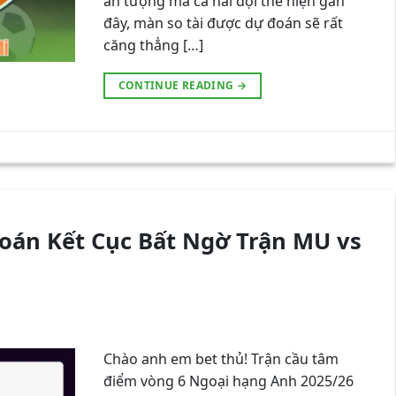
ấn tượng mà cả hai đội thể hiện gần
đây, màn so tài được dự đoán sẽ rất
căng thẳng […]
CONTINUE READING
→
oán Kết Cục Bất Ngờ Trận MU vs
Chào anh em bet thủ! Trận cầu tâm
điểm vòng 6 Ngoại hạng Anh 2025/26