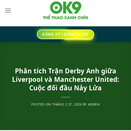
Skip
to
content
ĐĂNG KÝ / ĐĂNG NHẬP
Phân tích Trận Derby Anh giữa
Liverpool và Manchester United:
Cuộc đối đầu Nảy Lửa
POSTED ON
THÁNG 2 27, 2026
BY
ADMIN