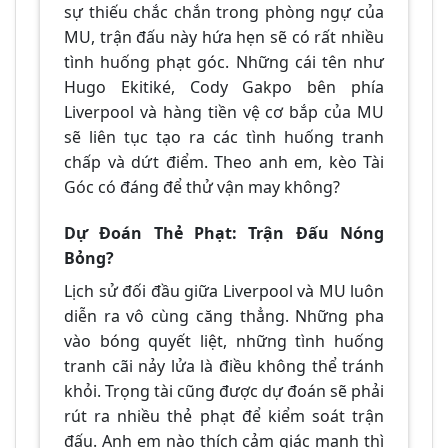
sự thiếu chắc chắn trong phòng ngự của
MU, trận đấu này hứa hẹn sẽ có rất nhiều
tình huống phạt góc. Những cái tên như
Hugo Ekitiké, Cody Gakpo bên phía
Liverpool và hàng tiền vệ cơ bắp của MU
sẽ liên tục tạo ra các tình huống tranh
chấp và dứt điểm. Theo anh em, kèo Tài
Góc có đáng để thử vận may không?
Dự Đoán Thẻ Phạt: Trận Đấu Nóng
Bỏng?
Lịch sử đối đầu giữa Liverpool và MU luôn
diễn ra vô cùng căng thẳng. Những pha
vào bóng quyết liệt, những tình huống
tranh cãi nảy lửa là điều không thể tránh
khỏi. Trọng tài cũng được dự đoán sẽ phải
rút ra nhiều thẻ phạt để kiểm soát trận
đấu. Anh em nào thích cảm giác mạnh thì