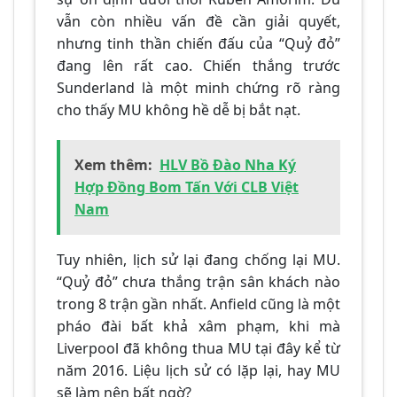
vẫn còn nhiều vấn đề cần giải quyết,
nhưng tinh thần chiến đấu của “Quỷ đỏ”
đang lên rất cao. Chiến thắng trước
Sunderland là một minh chứng rõ ràng
cho thấy MU không hề dễ bị bắt nạt.
Xem thêm:
HLV Bồ Đào Nha Ký
Hợp Đồng Bom Tấn Với CLB Việt
Nam
Tuy nhiên, lịch sử lại đang chống lại MU.
“Quỷ đỏ” chưa thắng trận sân khách nào
trong 8 trận gần nhất. Anfield cũng là một
pháo đài bất khả xâm phạm, khi mà
Liverpool đã không thua MU tại đây kể từ
năm 2016. Liệu lịch sử có lặp lại, hay MU
sẽ làm nên bất ngờ?